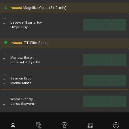
Russia
Magnitka Open (3x10 min)
...
..
Ledovye Spartantcy
...
...
...
..
Hitrye Lisy
Poland
TT Elite Series
...
..
Mariusz Baron
...
...
...
..
Schaniel Krzysztof
...
..
Szymon Brud
...
...
...
..
Michal Minda
...
..
Witold Stechly
...
...
...
..
Janus Slawomir