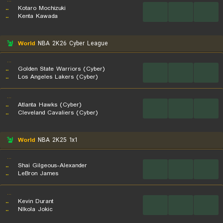
...
..
Kotaro Mochizuki
...
...
...
..
Kenta Kawada
World
NBA 2K26 Cyber League
...
..
Golden State Warriors (Cyber)
...
...
...
..
Los Angeles Lakers (Cyber)
...
..
Atlanta Hawks (Cyber)
...
...
...
..
Cleveland Cavaliers (Cyber)
World
NBA 2K25 1x1
...
..
Shai Gilgeous-Alexander
...
...
...
..
LeBron James
...
..
Kevin Durant
...
...
...
..
NIkola Jokic